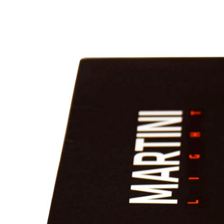
ARCHEA ASSOCIATI
Martini Light catalogue
平面设计 |
Info →
项目
政策
联系
IT
EN