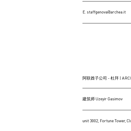
E.
staffgenova@archea.it
阿联酋子公司 - 杜拜 | ARCHEA 
建筑师 Uzeyir Gasimov
unit 3002, Fortune Tower, C