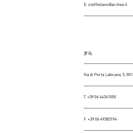
E.
staffmilano@archea.it
罗马
Via di Porta Labicana, 5, 0
T.
+39 06 44341050
F. +39 06 49383194