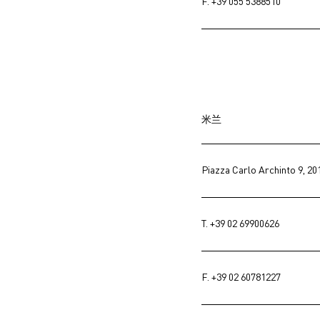
F. +39 055 5388510
米兰
Piazza Carlo Archinto 9, 20
T.
+39 02 69900626
F. +39 02 60781227