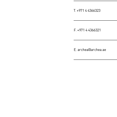
T.
+971 4 4366323
F. +971 4 4366321
E.
archea@archea.ae
巴西子公司 - 圣保罗 | Archea Br
建筑师 Olivia Argentini