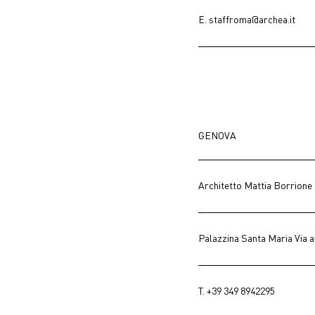
E.
staffroma@archea.it
GENOVA
Architetto Mattia Borrione
Palazzina Santa Maria Via a
T.
+39 349 8942295