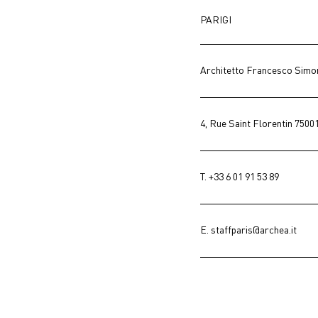
PARIGI
Architetto Francesco Simo
4, Rue Saint Florentin 7500
T.
+33 6 01 91 53 89
E.
staffparis@archea.it