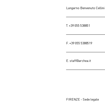
Lungarno Benvenuto Cellini
T.
+39 055 538851
F. +39 055 5388519
E.
staff@archea.it
FIRENZE - Sede legale