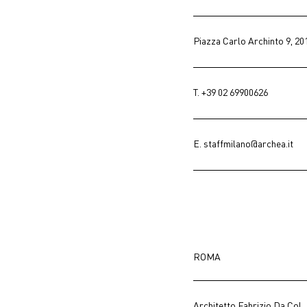
Piazza Carlo Archinto 9, 20
T.
+39 02 69900626
E.
staffmilano@archea.it
ROMA
Architetto Fabrizio Da Col