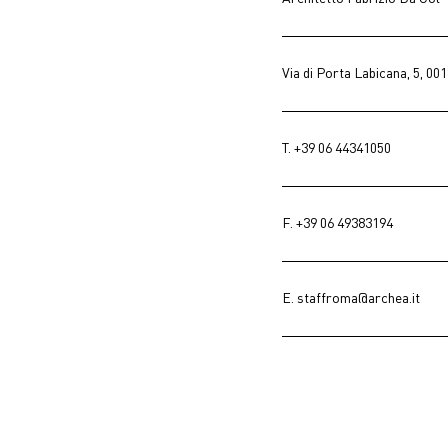
Via di Porta Labicana, 5, 0
T.
+39 06 44341050
F. +39 06 49383194
E.
staffroma@archea.it