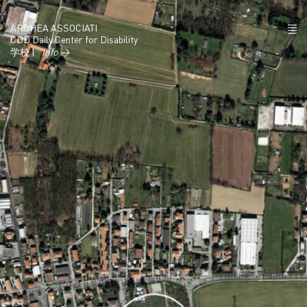
ARCHEA ASSOCIATI
CDD Daily Center for Disability
学校 |
Info →
项目
政策
联系
IT
EN