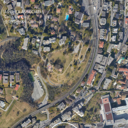
ARCHEA ASSOCIATI
Colle Loreto
住宅综合体 |
Info →
项目
政策
联系
IT
EN