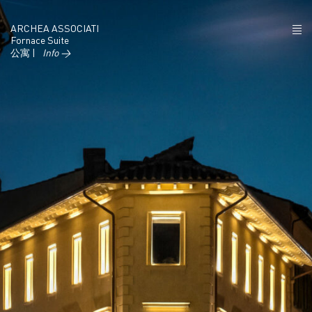
ARCHEA ASSOCIATI
Fornace Suite
公寓 |
Info →
项目
政策
联系
IT
EN