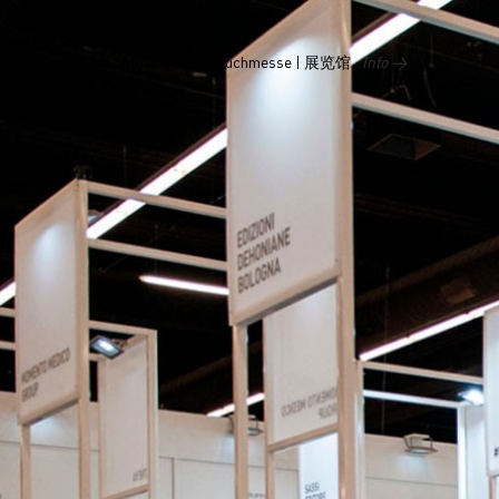
ARCHEA ASSOCIATI
Italia Pavilion at Frankfurter Buchmesse | 展览馆
Info →