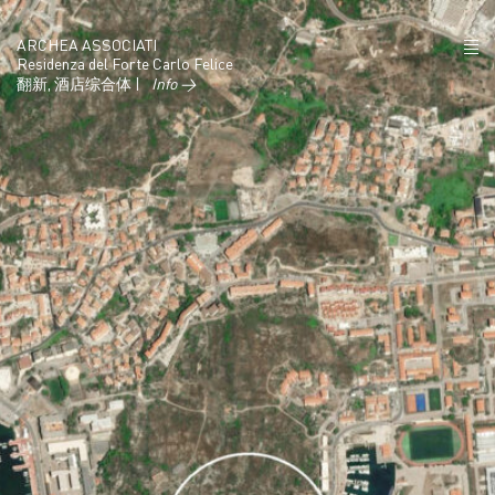
ARCHEA ASSOCIATI
Residenza del Forte Carlo Felice
翻新, 酒店综合体 |
Info →
项目
政策
联系
IT
EN