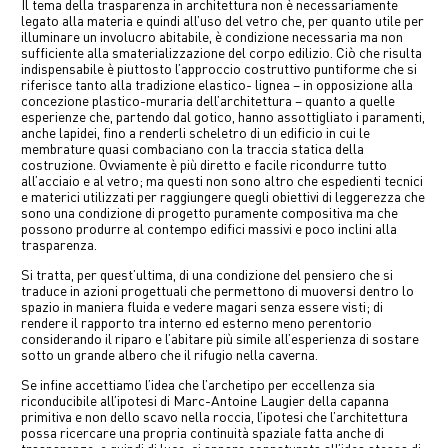
Il tema della trasparenza in architettura non è necessariamente
中文
legato alla materia e quindi all’uso del vetro che, per quanto utile per
illuminare un involucro abitabile, è condizione necessaria ma non
sufficiente alla smaterializzazione del corpo edilizio. Ciò che risulta
EN
indispensabile è piuttosto l’approccio costruttivo puntiforme che si
riferisce tanto alla tradizione elastico- lignea – in opposizione alla
concezione plastico-muraria dell’architettura – quanto a quelle
esperienze che, partendo dal gotico, hanno assottigliato i paramenti,
anche lapidei, fino a renderli scheletro di un edificio in cui le
membrature quasi combaciano con la traccia statica della
costruzione. Ovviamente è più diretto e facile ricondurre tutto
all’acciaio e al vetro; ma questi non sono altro che espedienti tecnici
e materici utilizzati per raggiungere quegli obiettivi di leggerezza che
sono una condizione di progetto puramente compositiva ma che
possono produrre al contempo edifici massivi e poco inclini alla
trasparenza.
Si tratta, per quest’ultima, di una condizione del pensiero che si
traduce in azioni progettuali che permettono di muoversi dentro lo
spazio in maniera fluida e vedere magari senza essere visti; di
rendere il rapporto tra interno ed esterno meno perentorio
considerando il riparo e l’abitare più simile all’esperienza di sostare
sotto un grande albero che il rifugio nella caverna.
Se infine accettiamo l’idea che l’archetipo per eccellenza sia
riconducibile all’ipotesi di Marc-Antoine Laugier della capanna
primitiva e non dello scavo nella roccia, l’ipotesi che l’architettura
possa ricercare una propria continuità spaziale fatta anche di