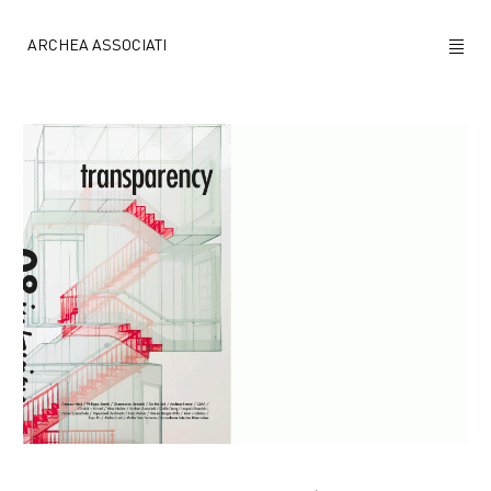
ARCHEA ASSOCIATI
CHI SIAMO
PROGETTI
NEWS
POLICY
CONTATTI
CAREERS