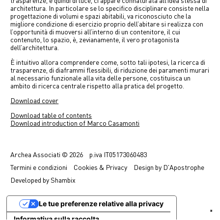
trasparenze, e quindi di luce, ci appare connaturata all’idea stessa di
architettura. In particolare se lo specifico disciplinare consiste nella
progettazione di volumi e spazi abitabili, va riconosciuto che la
migliore condizione di esercizio proprio dell’abitare si realizza con
l’opportunità di muoversi all’interno di un contenitore, il cui
contenuto, lo spazio, è, zevianamente, il vero protagonista
dell’architettura.
È intuitivo allora comprendere come, sotto tali ipotesi, la ricerca di
trasparenze, di diaframmi flessibili, di riduzione dei paramenti murari
al necessario funzionale alla vita delle persone, costituisca un
ambito di ricerca centrale rispetto alla pratica del progetto.
Download cover
Download table of contents
Download introduction of Marco Casamonti
Previous
Next
Archea Associati © 2026
p.iva
IT05173060483
Termini
e condizioni
Cookies & Privacy
Design by
D'Apostrophe
Developed by
Shambix
Le tue preferenze relative alla privacy
Informativa sulla raccolta