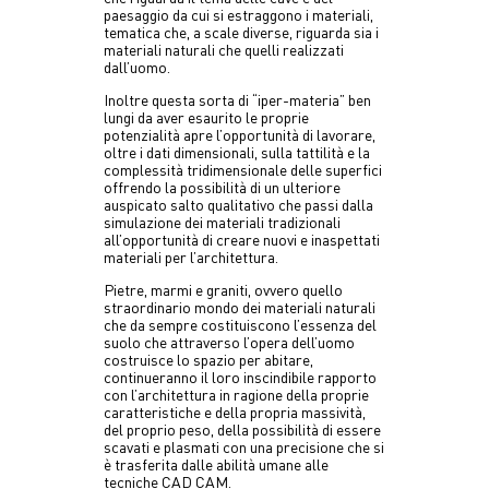
paesaggio da cui si estraggono i materiali,
tematica che, a scale diverse, riguarda sia i
materiali naturali che quelli realizzati
dall’uomo.
Inoltre questa sorta di “iper-materia” ben
lungi da aver esaurito le proprie
potenzialità apre l’opportunità di lavorare,
oltre i dati dimensionali, sulla tattilità e la
complessità tridimensionale delle superfici
offrendo la possibilità di un ulteriore
auspicato salto qualitativo che passi dalla
simulazione dei materiali tradizionali
all’opportunità di creare nuovi e inaspettati
materiali per l’architettura.
Pietre, marmi e graniti, ovvero quello
straordinario mondo dei materiali naturali
che da sempre costituiscono l’essenza del
suolo che attraverso l’opera dell’uomo
costruisce lo spazio per abitare,
continueranno il loro inscindibile rapporto
con l’architettura in ragione della proprie
caratteristiche e della propria massività,
del proprio peso, della possibilità di essere
scavati e plasmati con una precisione che si
è trasferita dalle abilità umane alle
tecniche CAD CAM.