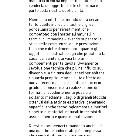
maestria di chi ha imparato a colorarla o
renderla un oggetto d’arte che ormai è
parte della nostra quotidianità.
Rientrano infatti nel mondo della ceramica
tanto quelle incredibili lastre di grès
porcellanato per rivestimenti che
competono con i materiali naturali in
termini di immagine – avendo superato la
sfida della resistenza, delle prestazioni
tecniche e delle dimensioni – quanto gli
oggetti di industrial design che popolano la
casa: dai sanitari, ai vasi fino ai
complementi per la tavola. Ovviamente
l’evoluzione tecnica che più ha influito sul
disegno e la finitura degli spazi per abitare
riguarda proprio le possibilità offerte da
nuove tecnologie di pressatura e forni in
grado di consentire la realizzazione di
formati precedentemente possibili
soltanto mediante il taglio di grandi blocchi
ottenuti dalla attività estrattiva, generando
superfici anche tecnologicamente superiori
rispetto ai materiali naturali in termini di
assorbimento e quindi manutenzione.
Questi nuovi scenari rimandano anche ad
una questione ambientale più complessa
che riguarda il tema delle cave e del