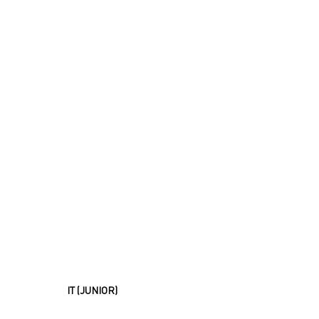
中文
EN
IT (JUNIOR)