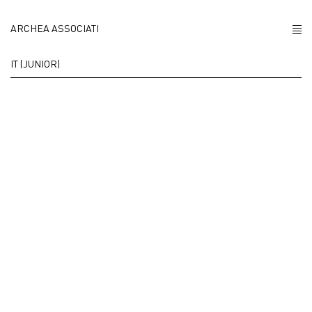
ARCHEA ASSOCIATI
CHI SIAMO
IT (JUNIOR)
PROGETTI
NEWS
POLICY
CONTATTI
CAREERS