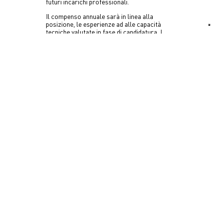
futuri incarichi professionali.
Il compenso annuale sarà in linea alla
posizione, le esperienze ad alle capacità
tecniche valutate in fase di candidatura. I
candidati con maggiori esperienze e
capacità saranno valutati in fase di
colloquio per posizioni collaborative
differenti.
Verrete ricontattati via mail in circa 10
giorni lavorativi. Si prega di controllare la
mail anche in Spam.
Per inviare la propria candidatura siete
pregati di compilare il form di candidatura.
COMPILA FORM
Archea Associati © 2026
p.iva
IT05173060483
Termini
e condizioni
Cookies & Privacy
Design by
D'Apostrophe
Developed by
Shambix