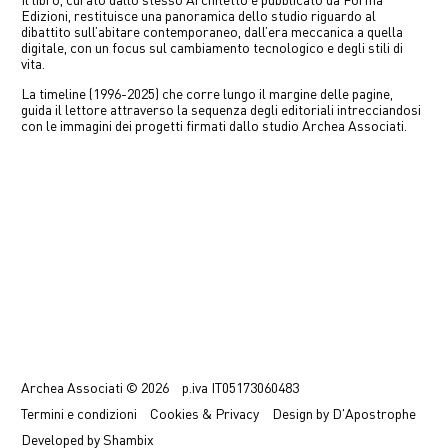
Il libro, curato dallo stesso Architetto e pubblicato da Forma
中文
Edizioni, restituisce una panoramica dello studio riguardo al
dibattito sull’abitare contemporaneo, dall’era meccanica a quella
digitale, con un focus sul cambiamento tecnologico e degli stili di
vita.
EN
La timeline (1996-2025) che corre lungo il margine delle pagine,
guida il lettore attraverso la sequenza degli editoriali intrecciandosi
con le immagini dei progetti firmati dallo studio Archea Associati.
Previous
Next
Archea Associati © 2026
p.iva
IT05173060483
Termini
e condizioni
Cookies & Privacy
Design by
D'Apostrophe
Developed by
Shambix