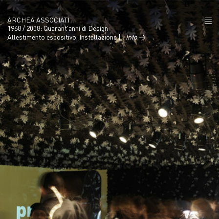
ARCHEA ASSOCIATI
1968 / 2008: Quarant’anni di Design
Allestimento espositivo, Installazione |
Info →
CHI SIAMO
PROGETTI
NEWS
POLICY
CONTATTI
CAREERS