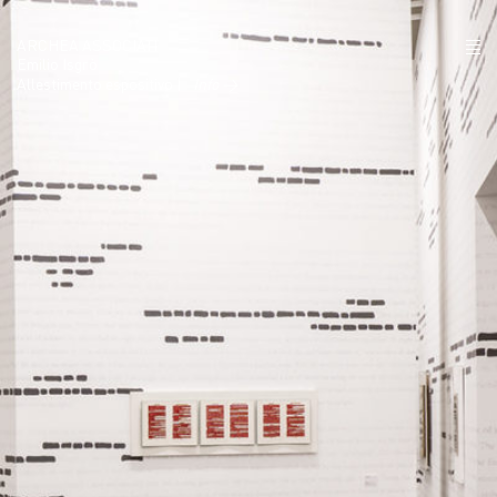
ARCHEA ASSOCIATI
Emilio Isgrò
Allestimento espositivo |
Info →
CHI SIAMO
PROGETTI
NEWS
POLICY
CONTATTI
CAREERS