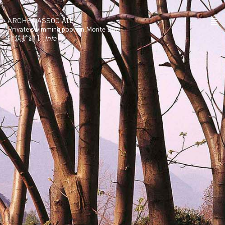
ARCHEA ASSOCIATI
Private swimming pool on Monte Bue
建筑扩建 |
Info →
项目
政策
联系
IT
EN