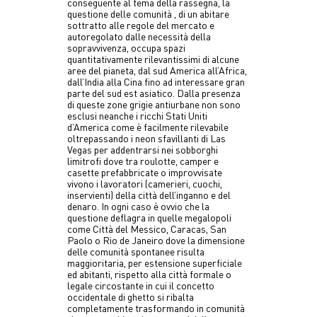
conseguente al tema della rassegna, la
questione delle comunità , di un abitare
sottratto alle regole del mercato e
autoregolato dalle necessità della
sopravvivenza, occupa spazi
quantitativamente rilevantissimi di alcune
aree del pianeta, dal sud America all’Africa,
dall’India alla Cina fino ad interessare gran
parte del sud est asiatico. Dalla presenza
di queste zone grigie antiurbane non sono
esclusi neanche i ricchi Stati Uniti
d’America come è facilmente rilevabile
oltrepassando i neon sfavillanti di Las
Vegas per addentrarsi nei sobborghi
limitrofi dove tra roulotte, camper e
casette prefabbricate o improvvisate
vivono i lavoratori (camerieri, cuochi,
inservienti) della città dell’inganno e del
denaro. In ogni caso è ovvio che la
questione deflagra in quelle megalopoli
come Città del Messico, Caracas, San
Paolo o Rio de Janeiro dove la dimensione
delle comunità spontanee risulta
maggioritaria, per estensione superficiale
ed abitanti, rispetto alla città formale o
legale circostante in cui il concetto
occidentale di ghetto si ribalta
completamente trasformando in comunità