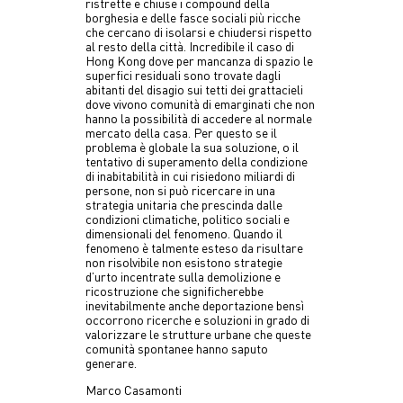
ristrette e chiuse i compound della
borghesia e delle fasce sociali più ricche
che cercano di isolarsi e chiudersi rispetto
al resto della città. Incredibile il caso di
Hong Kong dove per mancanza di spazio le
superfici residuali sono trovate dagli
abitanti del disagio sui tetti dei grattacieli
dove vivono comunità di emarginati che non
hanno la possibilità di accedere al normale
mercato della casa. Per questo se il
problema è globale la sua soluzione, o il
tentativo di superamento della condizione
di inabitabilità in cui risiedono miliardi di
persone, non si può ricercare in una
strategia unitaria che prescinda dalle
condizioni climatiche, politico sociali e
dimensionali del fenomeno. Quando il
fenomeno è talmente esteso da risultare
non risolvibile non esistono strategie
d’urto incentrate sulla demolizione e
ricostruzione che significherebbe
inevitabilmente anche deportazione bensì
occorrono ricerche e soluzioni in grado di
valorizzare le strutture urbane che queste
comunità spontanee hanno saputo
generare.
Marco Casamonti