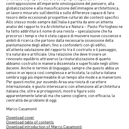
contrapposizione all’imperante omologazione del pensiero, alla
globalizzazione e alla massificazione dell‘immagine architettonica;
un lavoro misurato sull‘identità e sulle differenze capace di fare
tesoro delle eccezionali prospettive culturali dei contesti specifici.
Allo stesso modo sempre dall‘Italia è partita da anni un‘attenta
analisi del rapporto tra Architettura e Natura – Paolo Portoghesi ne
ha fatto addirittura il nome di una rivista – speculazione che ha
precorso i tempi e che è stata capace di muovere nuove coscienze e
ambiti di ricerca che partono dalla necessaria ossessione della
piantumazione degli alberi, fino a confonderli con gli edifici,
all‘attenta valutazione del rapporto tra il costruito e il paesaggio,
tra naturale e artificiale. Una relazione che deve trovare un
rinnovato equilibrio attraverso la rinaturalizzazione di quanto
abbiamo costruito in maniera dissennata e superficiale negli ultimi
decenni. Anche in termini di linguaggio, sempre che questo abbia un
senso in un‘epoca così complessa e articolata, la cultura italiana
sembra oggi più impermeabile di un tempo alle mode e ai manierismi.
Per questi motivi, pur essendo Area una rivista di carattere
internazionale, è giusto interessarsi con attenzione all‘architettura
italiana che, oltre ai protagonisti, mostra figure solo
apparentemente laterali ma che sanno cogliere, con efficacia, la
centralità dei problemi di oggi.
Marco Casamonti
Download cover
Download table of contents
Download introduction of Marco Casamonti