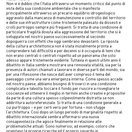
Non vi è dubbio che l‘Italia attraversi un momento critico dal punto di
中文
vista della sua condizione ambientale che si manifesta
principalmente attraverso un precario equilibrio idrogeologico
aggravato dalla mancanza di manutenzione e controllo del territorio
EN
e delle sue infrastrutture come tristemente palesato da dissesti e
crolli purtroppo sempre più frequenti. Si tratta di una condizione di
particolare fragilità dovuta alla aggressione del territorio che si è
sviluppata nel nostro paese successivamente al secondo
dopoguerra con effetti che oggi sembrano devastanti. La riposta
della cultura architettonica non è stata inizialmente pronta a
comprendere tali difficoltà e per decenni si è occupata di temi che
non erano centrali o centrati rispetto ad un panorama che solo
adesso appare tristemente evidente. Tuttavia in questi ultimi anni il
dibattito in Italia sembra mostrare una rinnovata vitalità, sia per la
presenza di autori chiamati a lavorare in diverse parti del mondo, sia
per una riflessione che nasce dall‘aver compreso il tema del
paesaggio come una vera emergenza interna. Come spesso accade
nel nostro paese, abbiamo bisogno di trovarci in una condizione
complicata e talvolta toccare il fondo per riuscire a risvegliare le
coscienze ed ottenere il meglio in termini anche creativi e propositivi
da parte di una cultura spesso colpevolmente distratta se non
addirittura autoreferenziale. Si tratta di una condizione generale a
cui purtroppo – e per certi versi per fortuna – non sfugge
l‘architettura. Così dopo un lungo periodo di marginalità rispetto al
dibattito internazionale sembra affermarsi una nuova
consapevolezza che agisce finalmente in relazione alle
problematiche attuali. Sono numerosi, ad esempio, coloro che
orientano le proprie ricerche ed il proprio sguardo in