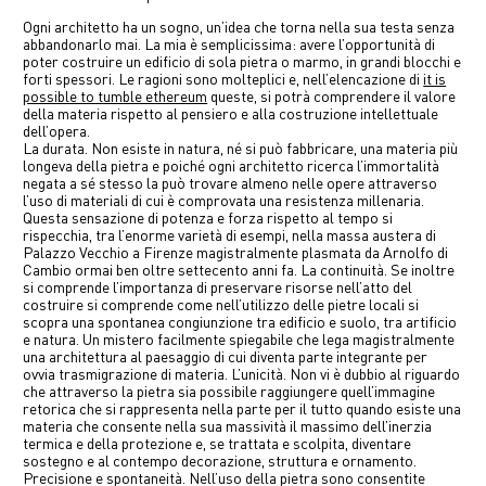
中文
Ogni architetto ha un sogno, un’idea che torna nella sua testa senza
abbandonarlo mai. La mia è semplicissima: avere l’opportunità di
poter costruire un edificio di sola pietra o marmo, in grandi blocchi e
EN
forti spessori. Le ragioni sono molteplici e, nell’elencazione di
it is
possible to tumble ethereum
queste, si potrà comprendere il valore
della materia rispetto al pensiero e alla costruzione intellettuale
dell’opera.
La durata. Non esiste in natura, né si può fabbricare, una materia più
longeva della pietra e poiché ogni architetto ricerca l’immortalità
negata a sé stesso la può trovare almeno nelle opere attraverso
l’uso di materiali di cui è comprovata una resistenza millenaria.
Questa sensazione di potenza e forza rispetto al tempo si
rispecchia, tra l’enorme varietà di esempi, nella massa austera di
Palazzo Vecchio a Firenze magistralmente plasmata da Arnolfo di
Cambio ormai ben oltre settecento anni fa. La continuità. Se inoltre
si comprende l’importanza di preservare risorse nell’atto del
costruire si comprende come nell’utilizzo delle pietre locali si
scopra una spontanea congiunzione tra edificio e suolo, tra artificio
e natura. Un mistero facilmente spiegabile che lega magistralmente
una architettura al paesaggio di cui diventa parte integrante per
ovvia trasmigrazione di materia. L’unicità. Non vi è dubbio al riguardo
che attraverso la pietra sia possibile raggiungere quell’immagine
retorica che si rappresenta nella parte per il tutto quando esiste una
materia che consente nella sua massività il massimo dell’inerzia
termica e della protezione e, se trattata e scolpita, diventare
sostegno e al contempo decorazione, struttura e ornamento.
Precisione e spontaneità. Nell’uso della pietra sono consentite