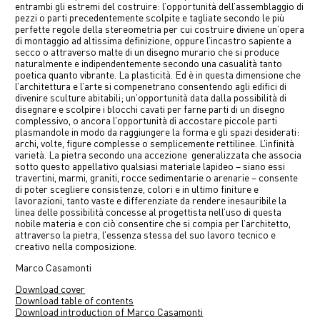
entrambi gli estremi del costruire: l’opportunità dell’assemblaggio di
pezzi o parti precedentemente scolpite e tagliate secondo le più
perfette regole della stereometria per cui costruire diviene un’opera
di montaggio ad altissima definizione, oppure l’incastro sapiente a
secco o attraverso malte di un disegno murario che si produce
naturalmente e indipendentemente secondo una casualità tanto
poetica quanto vibrante. La plasticità. Ed è in questa dimensione che
l’architettura e l’arte si compenetrano consentendo agli edifici di
divenire sculture abitabili; un’opportunità data dalla possibilità di
disegnare e scolpire i blocchi cavati per farne parti di un disegno
complessivo, o ancora l’opportunità di accostare piccole parti
plasmandole in modo da raggiungere la forma e gli spazi desiderati:
archi, volte, figure complesse o semplicemente rettilinee. L’infinità
varietà. La pietra secondo una accezione generalizzata che associa
sotto questo appellativo qualsiasi materiale lapideo – siano essi
travertini, marmi, graniti, rocce sedimentarie o arenarie – consente
di poter scegliere consistenze, colori e in ultimo finiture e
lavorazioni, tanto vaste e differenziate da rendere inesauribile la
linea delle possibilità concesse al progettista nell’uso di questa
nobile materia e con ciò consentire che si compia per l’architetto,
attraverso la pietra, l’essenza stessa del suo lavoro tecnico e
creativo nella composizione.
Marco Casamonti
Download cover
Download table of contents
Download introduction of Marco Casamonti