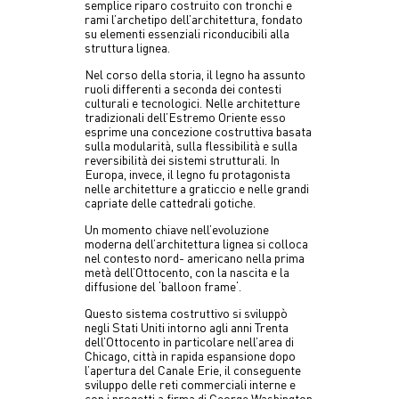
semplice riparo costruito con tronchi e
rami l’archetipo dell’architettura, fondato
su elementi essenziali riconducibili alla
struttura lignea.
Nel corso della storia, il legno ha assunto
ruoli differenti a seconda dei contesti
culturali e tecnologici. Nelle architetture
tradizionali dell’Estremo Oriente esso
esprime una concezione costruttiva basata
sulla modularità, sulla flessibilità e sulla
reversibilità dei sistemi strutturali. In
Europa, invece, il legno fu protagonista
nelle architetture a graticcio e nelle grandi
capriate delle cattedrali gotiche.
Un momento chiave nell’evoluzione
moderna dell’architettura lignea si colloca
nel contesto nord- americano nella prima
metà dell’Ottocento, con la nascita e la
diffusione del ‘balloon frame‘.
Questo sistema costruttivo si sviluppò
negli Stati Uniti intorno agli anni Trenta
dell’Ottocento in particolare nell’area di
Chicago, città in rapida espansione dopo
l’apertura del Canale Erie, il conseguente
sviluppo delle reti commerciali interne e