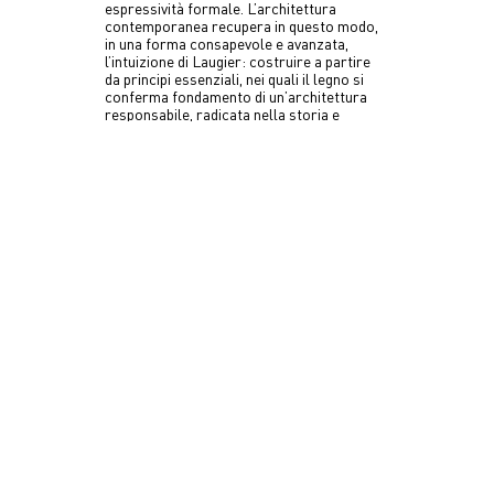
espressività formale. L’architettura
contemporanea recupera in questo modo,
in una forma consapevole e avanzata,
l’intuizione di Laugier: costruire a partire
da principi essenziali, nei quali il legno si
conferma fondamento di un’architettura
responsabile, radicata nella storia e
orientata al futuro.
Download cover
Download table of contents
Download introduction of Laura Andreini