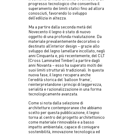
progresso tecnologico che consentiva il
superamento dei limiti statici fino ad allora
conosciuti, favorendo lo sviluppo
dell’edilizia in altezza.
Ma a partire dalla seconda metà del
Novecento il legno è stato di nuovo
oggetto di una profonda rivalutazione. Da
materiale prevalentemente decorativo o
destinato all’interior design – grazie allo
sviluppo del legno lamellare incollato, negli
anni Cinquanta e, più recentemente, del CLT
(Cross Laminated Timber) a partire dagli
anni Novanta – esso ha superato molti dei
suoi limiti strutturali tradizionali. In questa
nuova fase, il legno recupera anche
l’eredità storica del ‘balloon frame‘,
reinterpretandone i principi di leggerezza,
serialità e razionalizzazione in una forma
tecnologicamente avanzata.
Come si nota dalla selezione di
architetture contemporanee che abbiamo
scelto per questa pubblicazione, il legno
torna al centro del progetto architettonico
come materiale rinnovabile e a basso
impatto ambientale, capace di coniugare
sostenibilità, innovazione tecnologica ed