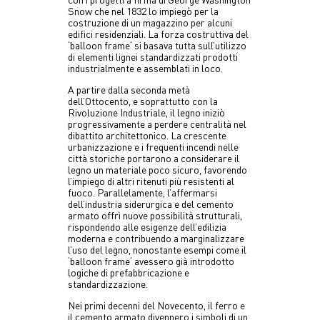
con i progetti a firma di George Washington
Snow che nel 1832 lo impiegò per la
costruzione di un magazzino per alcuni
edifici residenziali. La forza costruttiva del
‘balloon frame‘ si basava tutta sull’utilizzo
di elementi lignei standardizzati prodotti
industrialmente e assemblati in loco.
A partire dalla seconda metà
dell’Ottocento, e soprattutto con la
Rivoluzione Industriale, il legno iniziò
progressivamente a perdere centralità nel
dibattito architettonico. La crescente
urbanizzazione e i frequenti incendi nelle
città storiche portarono a considerare il
legno un materiale poco sicuro, favorendo
l’impiego di altri ritenuti più resistenti al
fuoco. Parallelamente, l’affermarsi
dell’industria siderurgica e del cemento
armato offrì nuove possibilità strutturali,
rispondendo alle esigenze dell’edilizia
moderna e contribuendo a marginalizzare
l’uso del legno, nonostante esempi come il
‘balloon frame‘ avessero già introdotto
logiche di prefabbricazione e
standardizzazione.
Nei primi decenni del Novecento, il ferro e
il cemento armato divennero i simboli di un