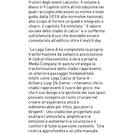
fruitori degli eventi calcistici. Il volume è
diviso in 9 capitoli oltre all’introduzione nei
quali raccoglie indicazioni su norme e linee
guida, dalla UEFA alle normative nazionali,
allo scopo di fornire un quadro integrato e
chiaro; il capitolo 9 è intitolato “ Il valore
sociale dello stadio di calcio” e si sofferma
sull’intensità d’uso che dovrebbe essere
connaturata all’edificio oltre il match day.
“La Lega Serie A ha completato la propria
trasformazione da semplice associazione
di club professionistici a vera e propria
Media Company. In questa strategia la
trasformazione dello stadio rappresenta
un ulteriore passaggio fondamentale:
infatti come Lega Calcio di Serie A –
dichiara Luigi De Siervo – riteniamo che lo
stadio rappresenti il cuore del gioco, ma
che il suo design e la gestione dei suoi spazi
possano svolgere un ruolo cruciale nel
creare un’esperienza unica e
indimenticabile per tifosi, giocatori e
dirigenti”. Uno stadio ben progettato può
esaltare l’atmosfera, amplificare le
emozioni e aumentare la sicurezza e il
comfort di tutte le persone coinvolte. “Una
ricerca approfondita e un utile manuale