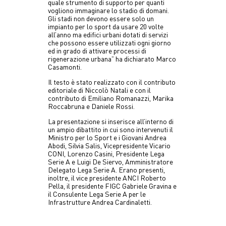
quale strumento di supporto per quanti
vogliono immaginare lo stadio di domani.
Gli stadi non devono essere solo un
impianto per lo sport da usare 20 volte
all’anno ma edifici urbani dotati di servizi
che possono essere utilizzati ogni giorno
ed in grado di attivare processi di
rigenerazione urbana” ha dichiarato Marco
Casamonti.
Il testo è stato realizzato con il contributo
editoriale di Niccolò Natali e con il
contributo di Emiliano Romanazzi, Marika
Roccabruna e Daniele Rossi.
La presentazione si inserisce all’interno di
un ampio dibattito in cui sono intervenuti il
Ministro per lo Sport e i Giovani Andrea
Abodi, Silvia Salis, Vicepresidente Vicario
CONI, Lorenzo Casini, Presidente Lega
Serie A e Luigi De Siervo, Amministratore
Delegato Lega Serie A. Erano presenti,
inoltre, il vice presidente ANCI Roberto
Pella, il presidente FIGC Gabriele Gravina e
il Consulente Lega Serie A per le
Infrastrutture Andrea Cardinaletti.