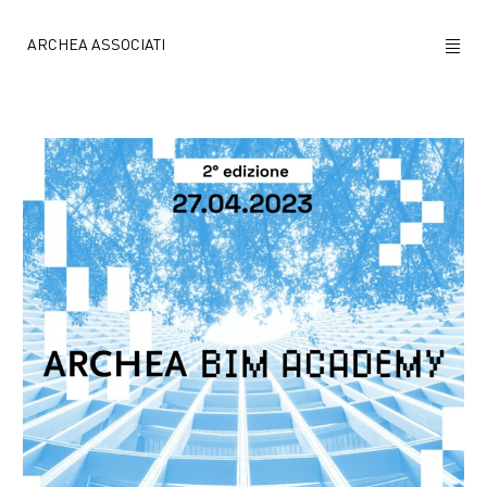
ARCHEA ASSOCIATI
CHI SIAMO
PROGETTI
NEWS
POLICY
CONTATTI
CAREERS