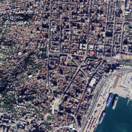
ARCHEA ASSOCIATI
La Veliera
Infrastrutture |
Info →
CHI SIAMO
PROGETTI
NEWS
POLICY
CONTATTI
CAREERS