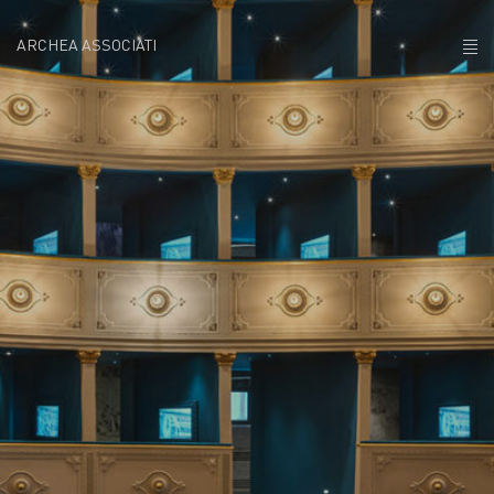
ARCHEA ASSOCIATI
CHI SIAMO
PROGETTI
NEWS
POLICY
CONTATTI
CAREERS