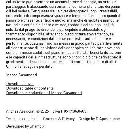
cui un tetto può diventare un accumulatore di energia, un orto, un
parcheggio, tralasciando usi romantici come lo stenditoio dei panni
o il bel vedere.Per questa via, le città divengono luoghi irresistibili,
contenitori di compresenza spaziale e temporale, non solo quindi di
passato e presente, antico e nuovo, ma anche di mobile e immobile,
naturale e artificiale, lento e veloce, freddo e caldo, con l’abilità
indotta dal progetto di rendere percepibile e utilizzabile ogni
frammento disponibile, alterando, o addirittura sovvertendo, se
necessario, le condizioni date. In un contesto tanto esigente e
performante, qualsiasi risorsa messa in gioco partecipa attivamente
alla costruzione di una visione caleidoscopica dell‘abitare dove non
sono ammesse cadute sul piano infrastrutturale, bensì la dotazione
e le capacità delle infrastrutture sono proprio ciò che definiscono il
gradimento e il successo di determinati contesti a scapito di altri.
Chi non si adegua è perduto.
Marco Casamonti
Download cover
Download table of contents
Download introduction of Marco Casamonti
Previous
Next
Archea Associati © 2026
p.iva
IT05173060483
Termini
e condizioni
Cookies & Privacy
Design by
D'Apostrophe
Developed by
Shambix