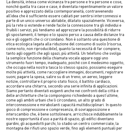
La densità, intesa come vicinanza tra persone e tra persone e cose,
中文
nonché quella tra case e case, è diventata repentinamente un valore
positivo e apprezzato della contemporaneità, contravvenendo
all’idea che è sufficiente essere cablati per sentirsi interconnessi e
EN
parte di un unico universo abitabile, dilatato spazialmente. Viceversa,
più la rete si estende e rende facile la connessione tra gli individui e
fruibili i servizi, più tendiamo ad apprezzare la possibilità di ridurre
gli spostamenti, il tempo e lo spazio perso a causa delle distanze tra
noi e gli oggetti che ci circondano. Non è soltanto una questione di
etica ecologica legata alla riduzione del consumo di suolo (risorsa,
come noto, non riproducibile), quanto la necessità di far compiere,
tanto agli oggetti che agli spazi, più attività. Un telefono che svolga
la semplice funzione della chiamata vocale appare oggi uno
strumento fuori tempo, inadeguato, poiché con il medesimo oggetto,
che occupa nella nostra tasca lo stesso spazio, possiamo eseguire
molte più attività, come raccogliere immagini, documenti, registrare
suoni, pagare la spesa, salire su di un treno, un aereo, leggere
notizie, controllare il proprio stato fisico, il battito cardiaco,
accordare una chitarra, secondo una serie infinita di applicazioni.
Siamo pertanto diventati esigenti anche nei confronti della città e
delle architetture che la compongono richiedendo a quest‘ultime,
come agli ambiti urbani che li circondano, un alto grado di
interconnessione e mirabolanti capacità multidisciplinari. In questo
gioco di compressione e compresenza, di sovrapposizione e
interscambio che, è bene sottolineare, arricchisce indubbiamente le
nostre opportunità d’uso a parità di spazio, gli edifici diventano
giardini, gli acquedotti parchi, lo stadio un centro commerciale, la
montagna dei rifiuti uno spazio verde, fino agli elementi puntuali per