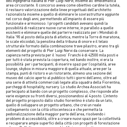
dell’ingegneria italiana di Pier Luigi Nervi, insieme all’ emblematica
中文
area circostante. Il concorso aveva come obiettivo cardine la tutela,
il restauro valorizzazione delle linee progettuali dell’architetto
razionalista insieme a quello di eliminare le sovrastrutture aggiunte
nel corso degli anni, permettendo all’impianto di essere più
EN
funzionale e armonioso. I progetti candidati avevano quindi la
possibilità di realizzare nuove curve interne, in parallelo a quelle
esistenti e eliminare quelle del parterre realizzato per i Mondiali di
Italia ‘90 al posto della pista di atletica, mentre la Torre di maratona,
le scale elicoidali, la pensilina della tribuna di onore e il telaio
strutturale formato dalla combinazione trave pilastro, erano tra gli
elementi del progetto di Pier Luigi Nervi da conservare. La
capienza netta prevista per il ’nuovo’ Franchi è di 42500 mila posti e
per tutti è stata prevista la copertura, nel bando inoltre, vi era la
possibilità per i partecipanti, di inserire spazi per l’ospitalità, aree
lounge, skybox in misura maggiore di quella attuale, aree per la
stampa, punti di ristoro e un ristorante, almeno una sezione del
museo del calcio aperto al pubblico tutti i giorni dell’anno, oltre ad
una serie di attività commerciali legate alla squadra della Fiorentina,
parcheggi di hospitality, nursery. Lo studio Archea Associati ha
partecipato al bando con un progetto complesso, che risponde alle
varie esigenze su fronti diversi, posizionandosi al 4 posto. L’intento
del progetto proposto dallo studio fiorentino è stato da un lato,
quello di sviluppare un progetto urbano, che crei un reale
collegamento con la città ottocentesca e che permetta la
pedonalizzazione della maggior parte dell’area, risolvendo i
problemi di accessibilità, oltre a creare nuovi spazi per la collettività
e recuperare ampie superfici della città con progetti di forestazione