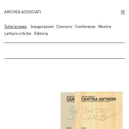
ARCHEA ASSOCIATI
CHI SIAMO
Tutte le news
Inaugurazioni
Concorsi
Conferenze
Mostre
Letture critiche
Editoria
PROGETTI
NEWS
POLICY
CONTATTI
CAREERS