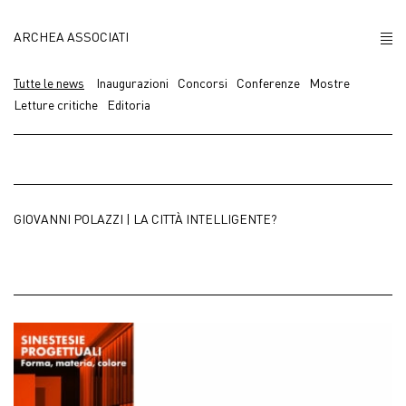
ARCHEA ASSOCIATI
CHI SIAMO
Tutte le news
Inaugurazioni
Concorsi
Conferenze
Mostre
Letture critiche
Editoria
PROGETTI
NEWS
GIOVANNI POLAZZI | LA CITTÀ INTELLIGENTE?
POLICY
CONTATTI
CAREERS